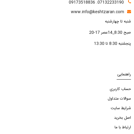
07132233190. 09173518836
www.info@keshtzaran.com
شنبه تا چهارشنبه
صبح 8:30_14عصر 17-20
پنجشنبه 8:30 تا 13:30
راهنمایی
حساب کاربری
سوالات متداول
شرایط سایت
اصل بخرید
ارتباط با ما