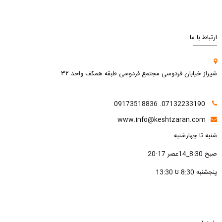
ارتباط با ما
شیراز خیابان فردوسی مجتمع فردوسی طبقه همکف واحد ۳۲
07132233190. 09173518836
www.info@keshtzaran.com
شنبه تا چهارشنبه
صبح 8:30_14عصر 17-20
پنجشنبه 8:30 تا 13:30