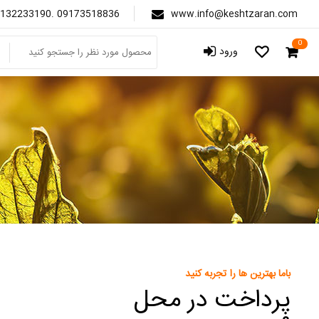
132233190. 09173518836
www.info@keshtzaran.com
0
ورود
باما بهترین ها را تجربه کنید
پرداخت در محل