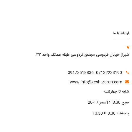
ارتباط با ما
شیراز خیابان فردوسی مجتمع فردوسی طبقه همکف واحد ۳۲
07132233190. 09173518836
www.info@keshtzaran.com
شنبه تا چهارشنبه
صبح 8:30_14عصر 17-20
پنجشنبه 8:30 تا 13:30