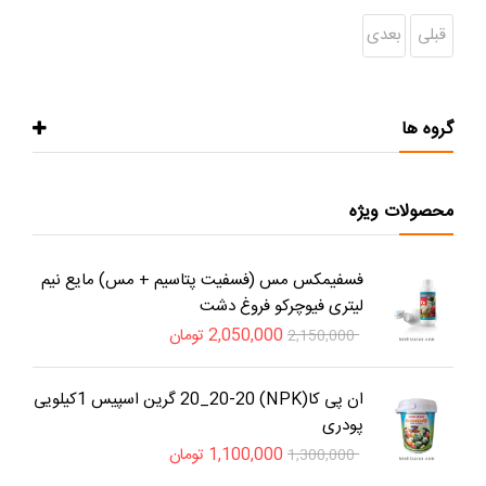
قبلی
بعدی
گروه ها
محصولات ویژه
فسفیمکس مس (فسفیت پتاسیم + مس) مایع نیم
لیتری فیوچرکو فروغ دشت
2,050,000
تومان
2,150,000
ان پی کا(NPK) 20_20-20 گرین اسپیس 1کیلویی
پودری
1,100,000
تومان
1,300,000