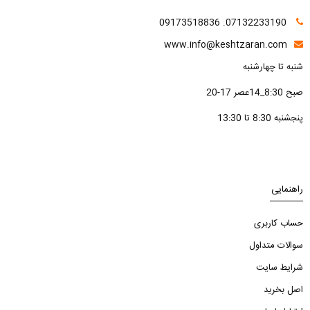
07132233190. 09173518836
www.info@keshtzaran.com
شنبه تا چهارشنبه
صبح 8:30_14عصر 17-20
پنجشنبه 8:30 تا 13:30
راهنمایی
حساب کاربری
سوالات متداول
شرایط سایت
اصل بخرید