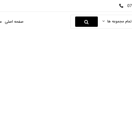
07
تمام مجموعه ها
صفحه اصلی
م
بذر شوید
صفحه اصلی
بذر
بذر سبزیجات
بذر شوید