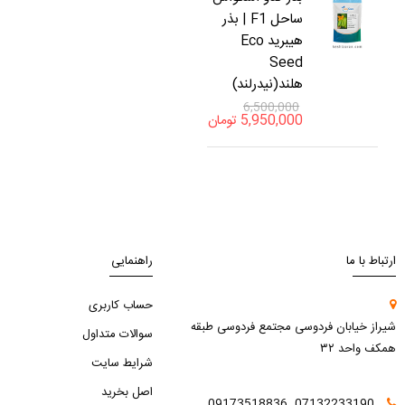
ساحل F1 | بذر
هیبرید Eco
Seed
هلند(نیدرلند)
6,500,000
5,950,000
تومان
ارتباط با ما
راهنمایی
حساب کاربری
شیراز خیابان فردوسی مجتمع فردوسی طبقه
سوالات متداول
همکف واحد ۳۲
شرایط سایت
اصل بخرید
07132233190. 09173518836