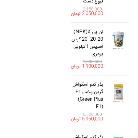
فروغ دشت
2,150,000
2,050,000
تومان
ان پی کا(NPK)
20_20-20 گرین
اسپیس 1کیلویی
پودری
1,300,000
1,100,000
تومان
بذر کدو اسکواش
گرین پلاس F1
(Green Plus
F1)
6,500,000
5,950,000
تومان
بذر کدو اسکواش