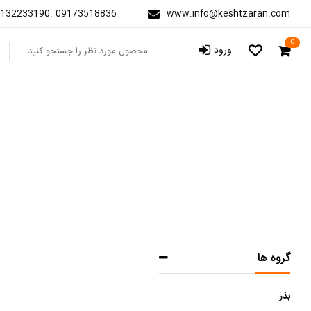
132233190. 09173518836
www.info@keshtzaran.com
0
ورود
گروه ها
بذر