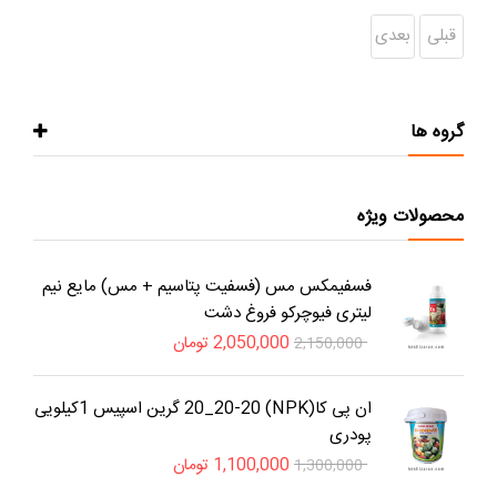
قبلی
بعدی
گروه ها
محصولات ویژه
فسفیمکس مس (فسفیت پتاسیم + مس) مایع نیم
لیتری فیوچرکو فروغ دشت
2,050,000
تومان
2,150,000
ان پی کا(NPK) 20_20-20 گرین اسپیس 1کیلویی
پودری
1,100,000
تومان
1,300,000