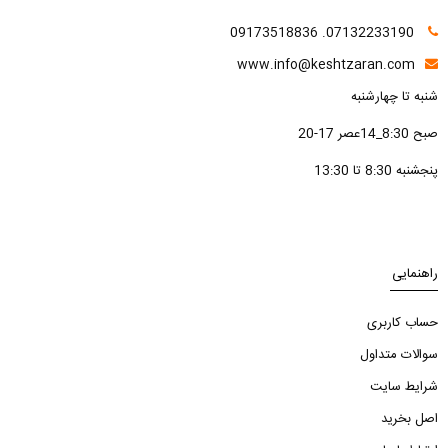
07132233190. 09173518836
www.info@keshtzaran.com
شنبه تا چهارشنبه
صبح 8:30_14عصر 17-20
پنجشنبه 8:30 تا 13:30
راهنمایی
حساب کاربری
سوالات متداول
شرایط سایت
اصل بخرید