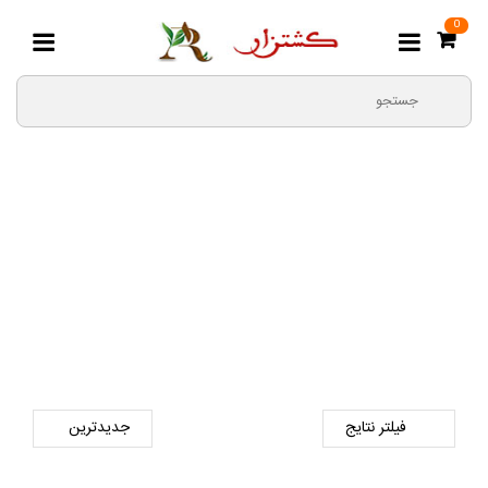
0
بذر جعفری
صفحه اصلی
بذر
بذر سبزیجات
بذر جعفری
فیلتر نتایج