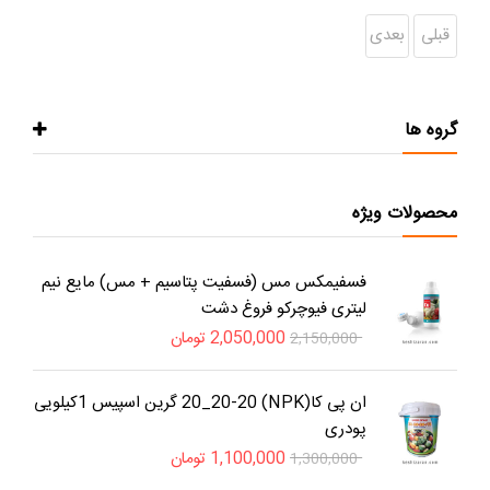
قبلی
بعدی
گروه ها
محصولات ویژه
فسفیمکس مس (فسفیت پتاسیم + مس) مایع نیم
لیتری فیوچرکو فروغ دشت
2,050,000
تومان
2,150,000
ان پی کا(NPK) 20_20-20 گرین اسپیس 1کیلویی
پودری
1,100,000
تومان
1,300,000