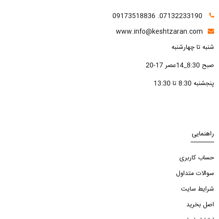
07132233190. 09173518836
www.info@keshtzaran.com
شنبه تا چهارشنبه
صبح 8:30_14عصر 17-20
پنجشنبه 8:30 تا 13:30
راهنمایی
حساب کاربری
سوالات متداول
شرایط سایت
اصل بخرید