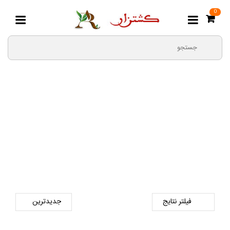
0
بذر تره
صفحه اصلی
بذر
بذر سبزیجات
بذر تره
فیلتر نتایج