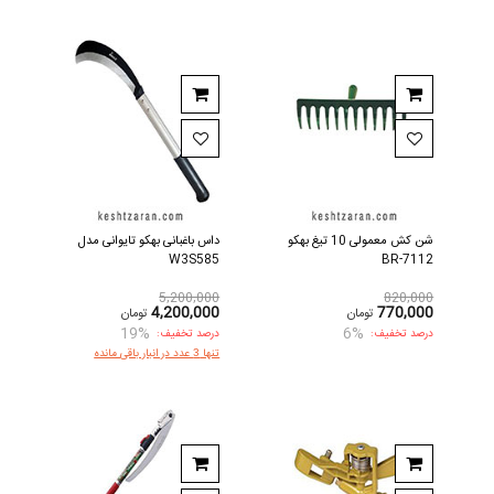
شن کش معمولی 10 تیغ بهکو
داس باغبانی بهکو تایوانی مدل
W3S585
BR-7112
5,200,000
820,000
4,200,000
770,000
تومان
تومان
19%
6%
درصد تخفیف:
درصد تخفیف:
تنها 3 عدد در انبار باقی مانده