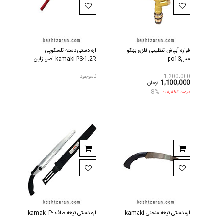
فواره آبپاش تنظیمی فلزی بهکو
اره دستی دسته تلسکوپی
مدلpo13
kamaki PS-1.2R اصل ژاپن
1,200,000
ناموجود
1,100,000
تومان
8%
درصد تخفیف:
اره دستی تیغه منحنی kamaki
اره دستی تیغه صاف kamaki P-