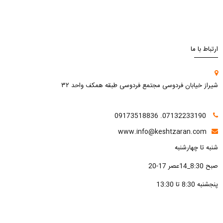
ارتباط با ما
شیراز خیابان فردوسی مجتمع فردوسی طبقه همکف واحد ۳۲
07132233190. 09173518836
www.info@keshtzaran.com
شنبه تا چهارشنبه
صبح 8:30_14عصر 17-20
پنجشنبه 8:30 تا 13:30