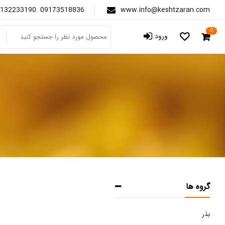
132233190. 09173518836
www.info@keshtzaran.com
0
ورود
گروه ها
بذر