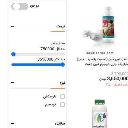
موجود
موجود
قیمت
محدوده :
حداقل
750000
حداکثر
3650000
سفیمکس مس (فسفیت پتاسیم + مس)
ایع یک لیتری فیوچرکو فروغ دشت
3,790,00
3,650,00
تومان
نوع
3%
رصد تخفیف:
قارچکش
کود-سم
سازنده