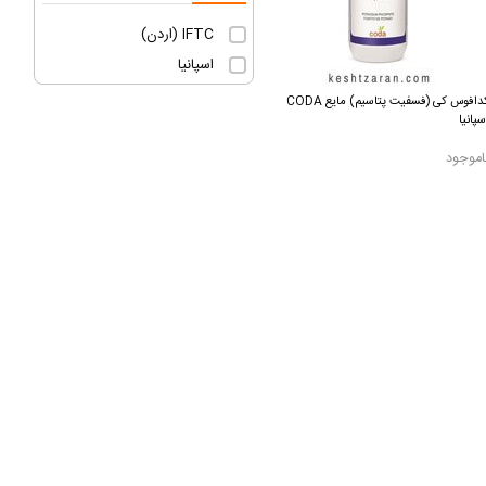
IFTC (اردن)
اسپانیا
کدافوس کی (فسفیت پتاسیم) مایع CODA
سپانیا
اموجود