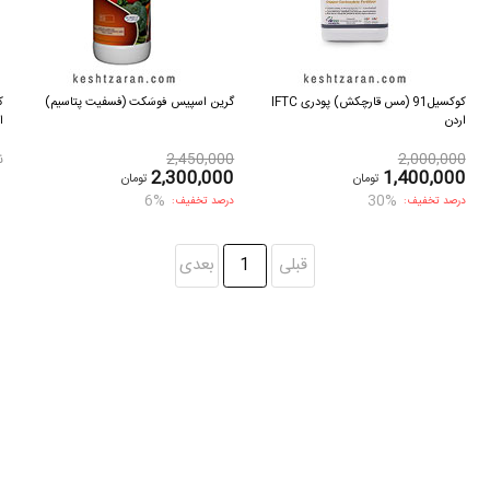
کوکسیل91 (مس قارچکش) پودری IFTC
گرین اسپیس فوسَکت (فسفیت پتاسیم)
اردن
ا
2,000,000
2,450,000
ن
2,300,000
1,400,000
تومان
تومان
6%
30%
درصد تخفیف:
درصد تخفیف:
قبلی
1
بعدی