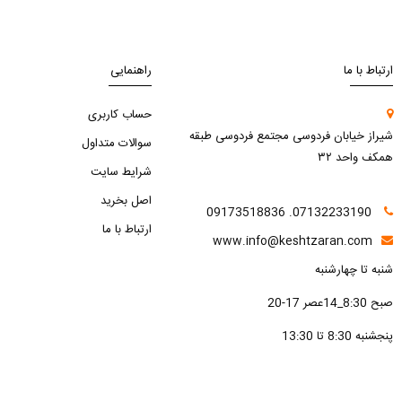
ارتباط با ما
راهنمایی
حساب کاربری
شیراز خیابان فردوسی مجتمع فردوسی طبقه
سوالات متداول
همکف واحد ۳۲
شرایط سایت
اصل بخرید
07132233190. 09173518836
ارتباط با ما
www.info@keshtzaran.com
شنبه تا چهارشنبه
صبح 8:30_14عصر 17-20
پنجشنبه 8:30 تا 13:30