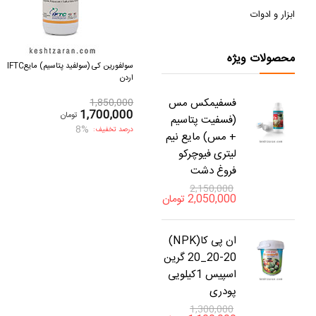
ابزار و ادوات
محصولات ویژه
سولفورین کی (سولفید پتاسیم) مایعIFTC
اردن
فسفیمکس مس
1,850,000
1,700,000
تومان
(فسفیت پتاسیم
8%
درصد تخفیف:
+ مس) مایع نیم
لیتری فیوچرکو
فروغ دشت
2,150,000
2,050,000
تومان
ان پی کا(NPK)
20_20-20 گرین
اسپیس 1کیلویی
پودری
1,300,000