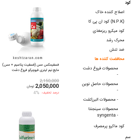
کود
اصلاح کننده خاک
کود ان پی کا (N.P.K)
کود میکرو ریزمغذی
محرک‌ رشد
ضد تنش
محافضت کننده ها
فسفیمکس مس (فسفیت پتاسیم + مس)
محصولات فروغ دشت
مایع نیم لیتری فیوچرکو فروغ دشت
-
2,150,000
محصولات حاصل نوین
2,050,000
تومان
-
4%
درصد تخفیف:
محصولات البرزکشت -
محصولات سینجنتا
syngenta -
کود ماکرو پرمصرف
سم