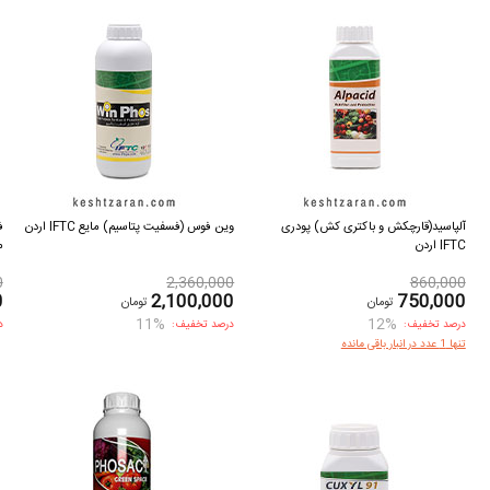
آلپاسید(قارچکش و باکتری کش) پودری
وین فوس (فسفیت پتاسیم) مایع IFTC اردن
ف
IFTC اردن
م
0
2,360,000
860,000
0
2,100,000
750,000
تومان
تومان
11%
12%
درصد تخفیف:
درصد تخفیف:
د
تنها 1 عدد در انبار باقی مانده