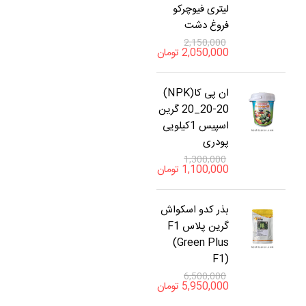
لیتری فیوچرکو
فروغ دشت
2,150,000
2,050,000
تومان
ان پی کا(NPK)
20_20-20 گرین
اسپیس 1کیلویی
پودری
1,300,000
1,100,000
تومان
بذر کدو اسکواش
گرین پلاس F1
(Green Plus
F1)
6,500,000
5,950,000
تومان