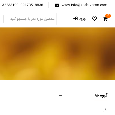
132233190. 09173518836
www.info@keshtzaran.com
0
ورود
گروه ها
بذر