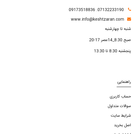
07132233190. 09173518836
www.info@keshtzaran.com
شنبه تا چهارشنبه
صبح 8:30_14عصر 17-20
پنجشنبه 8:30 تا 13:30
راهنمایی
حساب کاربری
سوالات متداول
شرایط سایت
اصل بخرید