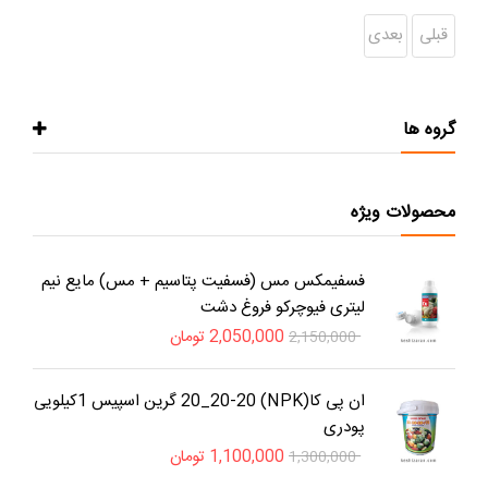
قبلی
بعدی
گروه ها
محصولات ویژه
فسفیمکس مس (فسفیت پتاسیم + مس) مایع نیم
لیتری فیوچرکو فروغ دشت
2,050,000
تومان
2,150,000
ان پی کا(NPK) 20_20-20 گرین اسپیس 1کیلویی
پودری
1,100,000
تومان
1,300,000