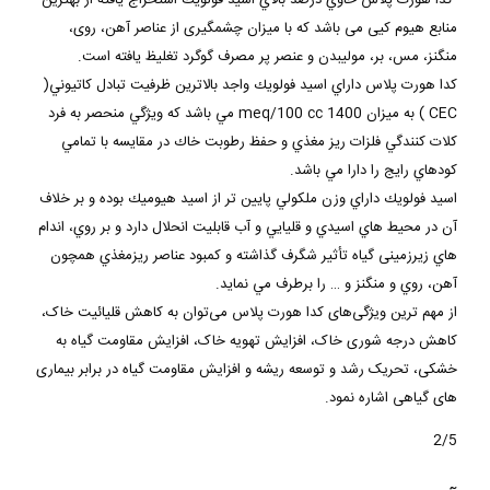
منابع هیوم کیی می باشد که با میزان چشمگیری از عناصر آهن، روی،
منگنز، مس، بر، موليبدن و عنصر پر مصرف گوگرد تغليظ يافته است.
كدا هورت پلاس داراي اسيد فولويك واجد بالاترين ظرفيت تبادل كاتيوني(
CEC ) به ميزان 1400 meq/100 cc مي باشد كه ويژگي منحصر به فرد
كلات كنندگي فلزات ريز مغذي و حفظ رطوبت خاك در مقايسه با تمامي
كودهاي رايج را دارا مي باشد.
اسيد فولويك داراي وزن ملكولي پايين تر از اسيد هيوميك بوده و بر خلاف
آن در محيط هاي اسيدي و قليايي و آب قابليت انحلال دارد و بر روي، اندام
هاي زيرزمينی گياه تأثیر شگرف گذاشته و كمبود عناصر ريزمغذي همچون
آهن، روي و منگنز و … را برطرف مي نمايد.
از مهم ترین ویژگی‌های کدا هورت پلاس می‌توان به کاهش قلیائیت خاک،
کاهش درجه شوری خاک، افزایش تهویه خاک، افزایش مقاومت گیاه به
خشکی، تحریک رشد و توسعه ریشه و افزایش مقاومت گیاه در برابر بیماری
های گیاهی اشاره نمود.
2/5