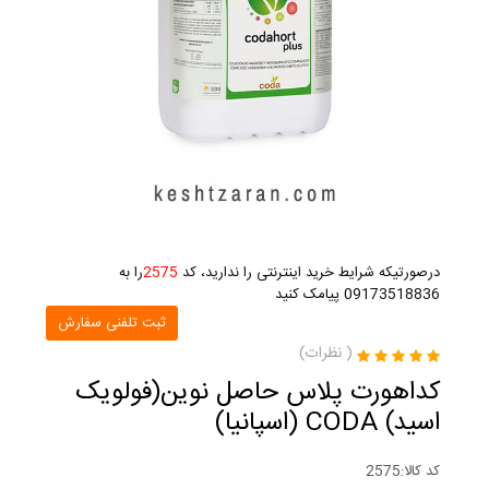
درصورتیکه شرایط خرید اینترنتی را ندارید، کد
2575
را به
09173518836 پیامک کنید
ثبت تلفنی سفارش
(
نظرات)
کداهورت پلاس حاصل نوین(فولویک
اسید) CODA (اسپانیا)
کد کالا:
2575