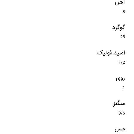
آهن
8
گوگرد
25
اسید فولیک
1/2
روی
1
منگنز
0/6
مس