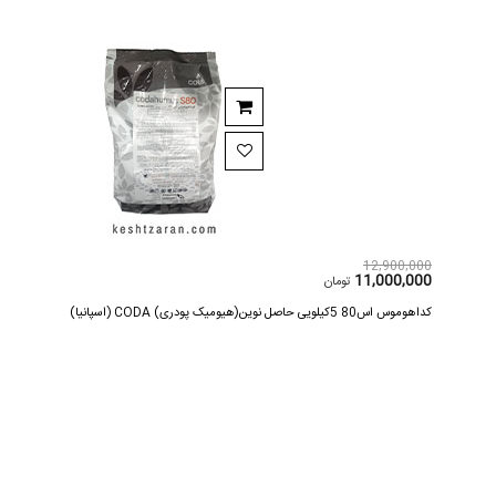
12,900,000
11,000,000
تومان
کداهوموس اس80 5کیلویی حاصل نوین(هیومیک پودری) CODA (اسپانیا)