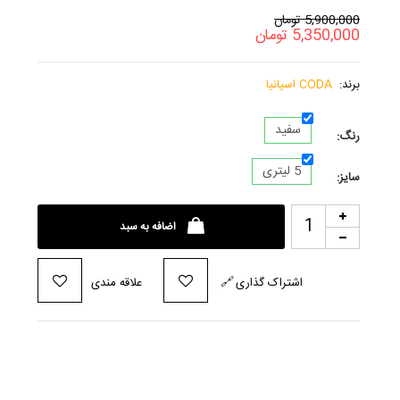
5,900,000
تومان
5,350,000
تومان
برند:
CODA اسپانیا
سفید
رنگ:
5 لیتری
سایز:
اضافه به سبد
اشتراک گذاری
🔗
علاقه مندی