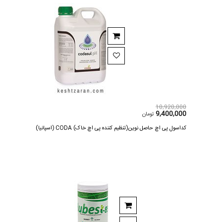
10,920,000
9,400,000
تومان
کداسول پی اچ حاصل نوین(تنظیم کننده پی اچ خاک) CODA (اسپانیا)