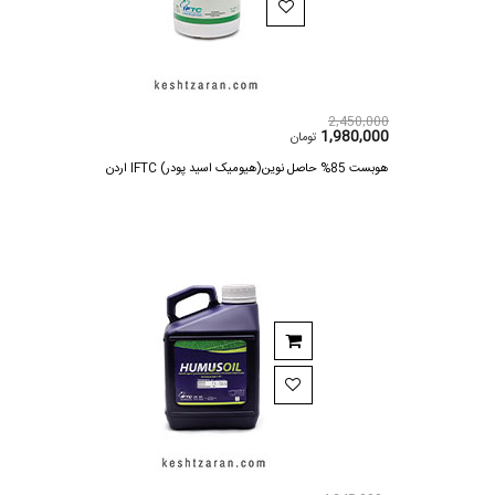
2,450,000
1,980,000
تومان
هوبست 85% حاصل نوین(هیومیک اسید پودر) IFTC اردن