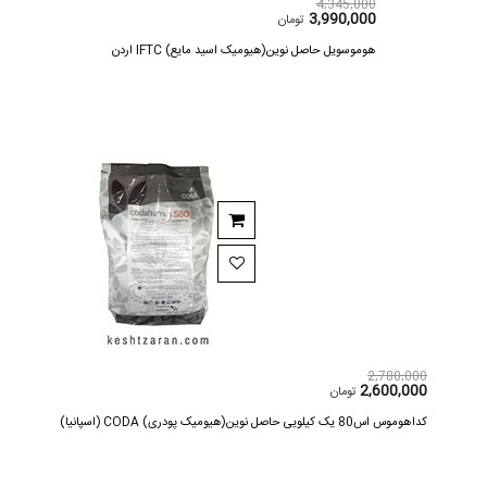
4,345,000
3,990,000
تومان
هوموسویل حاصل نوین(هیومیک اسید مایع) IFTC اردن
2,780,000
2,600,000
تومان
کداهوموس اس80 یک کیلویی حاصل نوین(هیومیک پودری) CODA (اسپانیا)