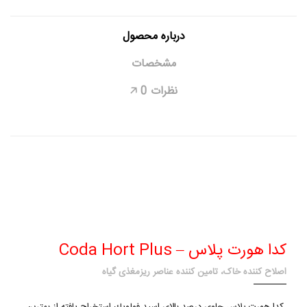
درباره محصول
مشخصات
نظرات
0
🡥
کدا هورت پلاس – Coda Hort Plus
اصلاح کننده خاک، تامین کننده عناصر ریزمغذی گیاه
كدا هورت پلاس حاوي درصد بالاي اسيد فولويك استخراج يافته از بهترین