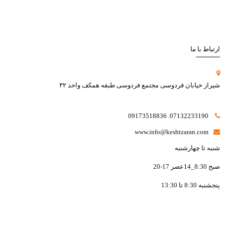
ارتباط با ما
شیراز خیابان فردوسی مجتمع فردوسی طبقه همکف واحد ۳۲
07132233190. 09173518836
www.info@keshtzaran.com
شنبه تا چهارشنبه
صبح 8:30_14عصر 17-20
پنجشنبه 8:30 تا 13:30