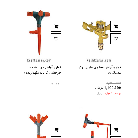
فواره آبپاش تنظیمی فلزی بهکو
فواره آبپاش چهار شاخه
مدلpo13
چرخشی (با پایه نگهدارنده)
1,200,000
ناموجود
1,100,000
تومان
8%
درصد تخفیف: