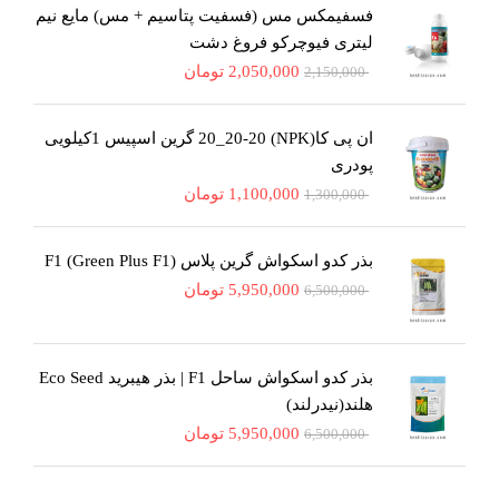
فسفیمکس مس (فسفیت پتاسیم + مس) مایع نیم
لیتری فیوچرکو فروغ دشت
2,050,000
تومان
2,150,000
ان پی کا(NPK) 20_20-20 گرین اسپیس 1کیلویی
پودری
1,100,000
تومان
1,300,000
بذر کدو اسکواش گرین پلاس F1 (Green Plus F1)
5,950,000
تومان
6,500,000
بذر کدو اسکواش ساحل F1 | بذر هیبرید Eco Seed
هلند(نیدرلند)
5,950,000
تومان
6,500,000