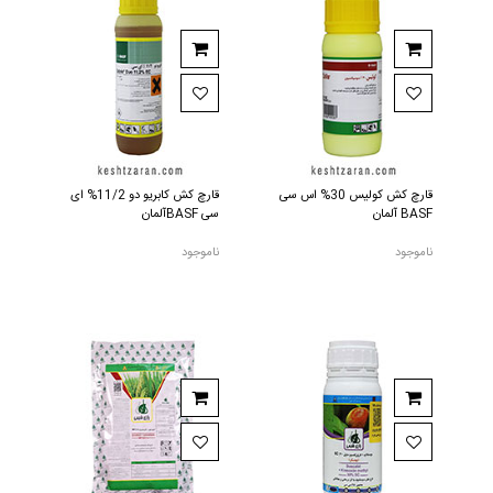
قارچ کش کولیس 30% اس سی
قارچ کش کابریو دو 11/2% ای
BASF آلمان
سی BASFآلمان
ناموجود
ناموجود