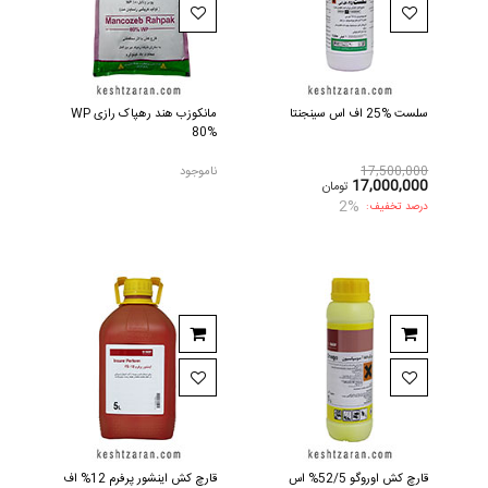
سلست %25 اف اس سینجنتا
مانکوزب هند رهپاک رازی WP
80%
17,500,000
ناموجود
17,000,000
تومان
2%
درصد تخفیف:
قارچ کش اوروگو 52/5% اس
قارچ کش اینشور پرفرم 12% اف