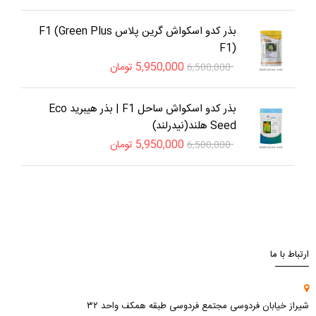
بذر کدو اسکواش گرین پلاس F1 (Green Plus
F1)
5,950,000
تومان
6,500,000
بذر کدو اسکواش ساحل F1 | بذر هیبرید Eco
Seed هلند(نیدرلند)
5,950,000
تومان
6,500,000
ارتباط با ما
شیراز خیابان فردوسی مجتمع فردوسی طبقه همکف واحد ۳۲