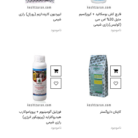
قارچ کش بوسکالید + کروزکسیم
ایپردیون کاربندازیم (رورال) رازی
متیل 30% اس سی
شیمی
(کولیس)رازی شیمی
ناموجود
ناموجود
کاپتان داروگستر
فوزتیل آلومینیوم + پروپاموکارب
هیدروکلراید (پریویکور انرژی)
رازی شیمی
ناموجود
ناموجود