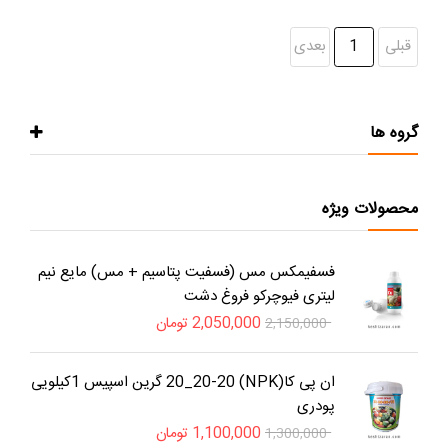
قبلی
1
بعدی
گروه ها
محصولات ویژه
فسفیمکس مس (فسفیت پتاسیم + مس) مایع نیم
لیتری فیوچرکو فروغ دشت
2,050,000
تومان
2,150,000
ان پی کا(NPK) 20_20-20 گرین اسپیس 1کیلویی
پودری
1,100,000
تومان
1,300,000