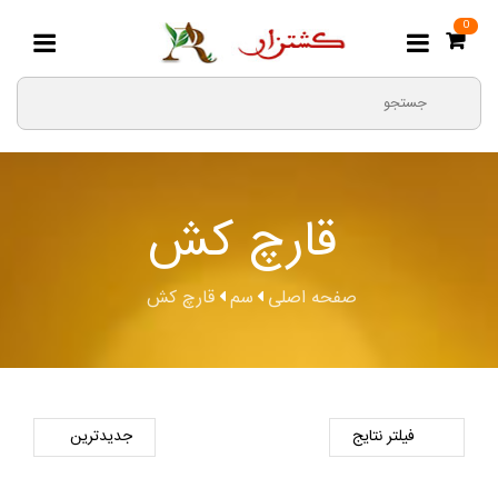
0
قارچ کش ‎
صفحه اصلی
سم
قارچ کش ‎
فیلتر نتایج