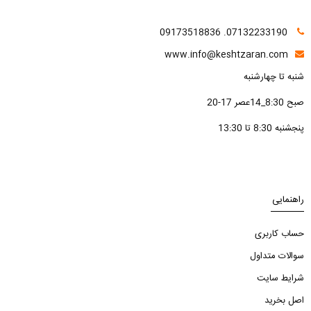
07132233190. 09173518836
www.info@keshtzaran.com
شنبه تا چهارشنبه
صبح 8:30_14عصر 17-20
پنجشنبه 8:30 تا 13:30
راهنمایی
حساب کاربری
سوالات متداول
شرایط سایت
اصل بخرید