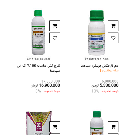
سم قارچکش یونیفرم سینجنتا
قارچ کش سلست 100% اف اس
سکه دریافتی: 1
سینجنتا
17,500,000
6,000,000
16,900,000
5,380,000
تومان
تومان
3%
10%
درصد تخفیف:
درصد تخفیف: